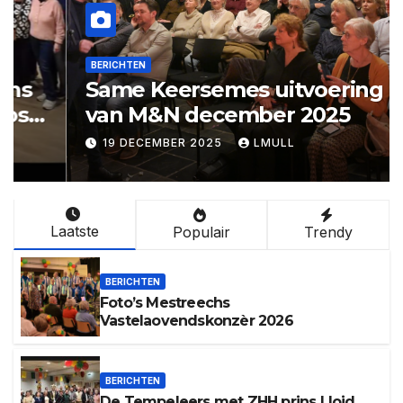
BERICHTEN
Same Keersemes uitvoering
van M&N december 2025
19 DECEMBER 2025
LMULL
Laatste
Populair
Trendy
BERICHTEN
Foto’s Mestreechs
Vastelaovendskonzèr 2026
BERICHTEN
De Tempeleers met ZHH prins Lloid