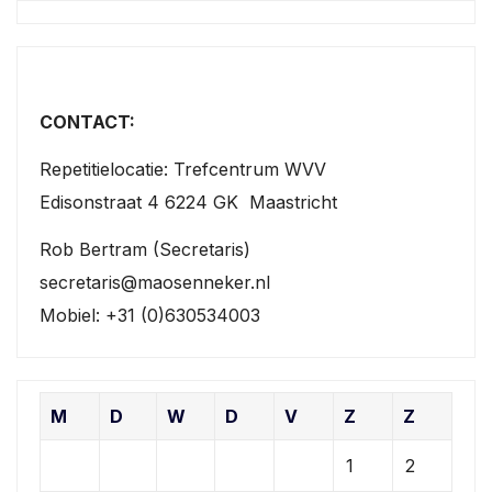
CONTACT:
Repetitielocatie: Trefcentrum WVV
Edisonstraat 4 6224 GK Maastricht
Rob Bertram (Secretaris)
secretaris@maosenneker.nl
Mobiel: +31 (0)630534003
M
D
W
D
V
Z
Z
1
2