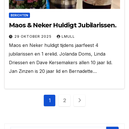
BERICHTEN
Maos & Neker Huldigt Jubilarissen.
29 OKTOBER 2025
LMULL
Maos en Neker huldigt tijdens jaarfeest 4
jubilarissen en 1 erelid. Jolanda Doms, Linda
Driessen en Dave Kersemakers allen 10 jaar lid.
Jan Zinzen is 20 jaar lid en Bernadette…
Berichten
1
2
paginering