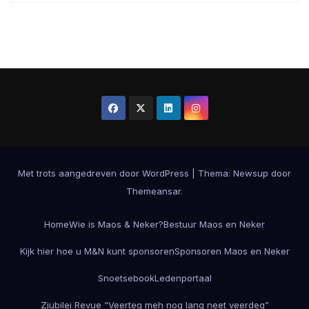
Met trots aangedreven door WordPress
|
Thema:
Newsup
door
Themeansar
.
Home
Wie is Maos & Neker?
Bestuur Maos en Neker
Kijk hier hoe u M&N kunt sponsoren
Sponsoren Maos en Neker
Snoetsebook
Ledenportaal
Zjubilei Revue “Veerteg meh nog lang neet veerdeg”