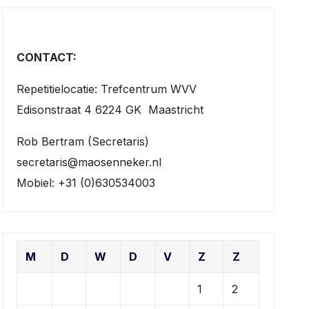
CONTACT:
Repetitielocatie: Trefcentrum WVV
Edisonstraat 4 6224 GK Maastricht
Rob Bertram (Secretaris)
secretaris@maosenneker.nl
Mobiel: +31 (0)630534003
M
D
W
D
V
Z
Z
1
2